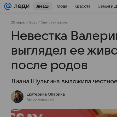
Звезды
Мода
Красота
Семья и 
28 апреля 2025
Светская жизнь
Невестка Валерии
выглядел ее живо
после родов
Лиана Шульгина выложила честное
Екатерина Опарина
Автор новостей