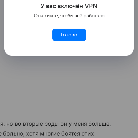
У вас включ
ён
V
P
N
Отключите, чтобы всё работало
Готово
я, но во вторые роды он у меня больше,
е больно, хотя многие боятся этих