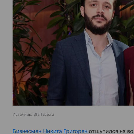
Источник:
Starface.ru
Бизнесмен Никита Григорян
отшутился на воп