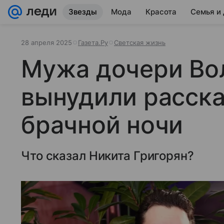
Звезды
Мода
Красота
Семья и
28 апреля 2025
Газета.Ру
Светская жизнь
Мужа дочери Во
вынудили расска
брачной ночи
Что сказал Никита Григорян?