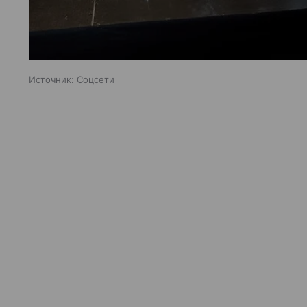
Источник:
Соцсети