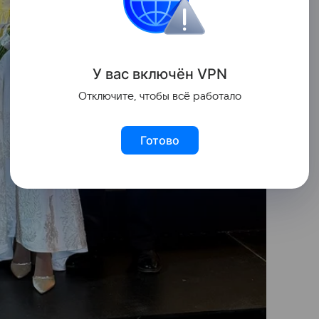
У вас включ
ён
V
P
N
Отключите, чтобы всё работало
Готово