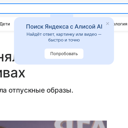
 Дети
Дом
Гороскопы
Стиль жизни
Психология
Поиск Яндекса с Алисой AI
Найдёт ответ, картинку или видео —
быстро и точно
нялась на
Попробовать
ивах
а отпускные образы.