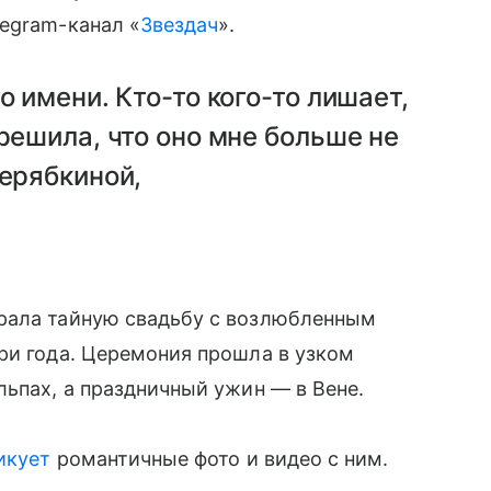
egram-канал «
Звездач
».
о имени. Кто-то кого-то лишает,
решила, что оно мне больше не
Серябкиной,
рала тайную свадьбу с возлюбленным
ри года. Церемония прошла в узком
льпах, а праздничный ужин — в Вене.
икует
романтичные фото и видео с ним.