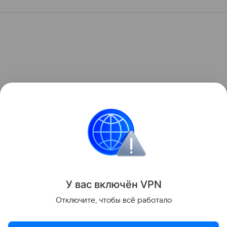
У вас включ
ён
V
P
N
Отключите, чтобы всё работало