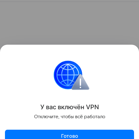
У вас включ
ён
V
P
N
Отключите, чтобы всё работало
Готово