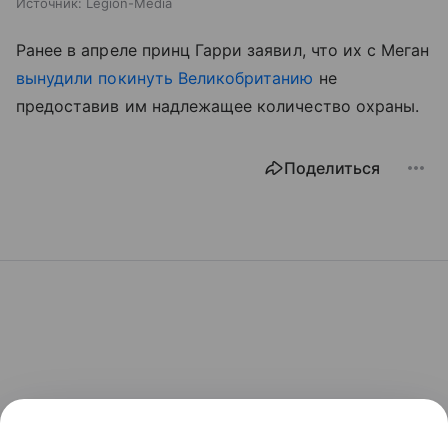
Источник:
Legion-Media
Ранее в апреле принц Гарри заявил, что их с Меган
вынудили покинуть Великобританию
не
предоставив им надлежащее количество охраны.
Поделиться