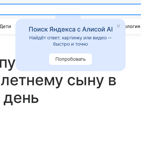
 Дети
Дом
Гороскопы
Стиль жизни
Психология
Поиск Яндекса с Алисой AI
Найдёт ответ, картинку или видео —
быстро и точно
 публично
Попробовать
-летнему сыну в
 день