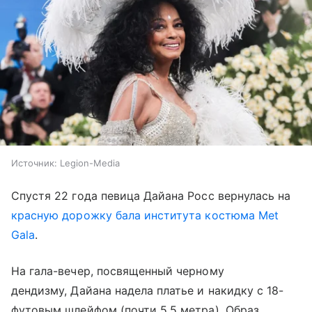
Источник:
Legion-Media
Спустя 22 года певица Дайана Росс вернулась на
красную дорожку бала института костюма Met
Gala
.
На гала-вечер, посвященный черному
дендизму, Дайана надела платье и накидку с 18-
футовым шлейфом (почти 5,5 метра). Образ