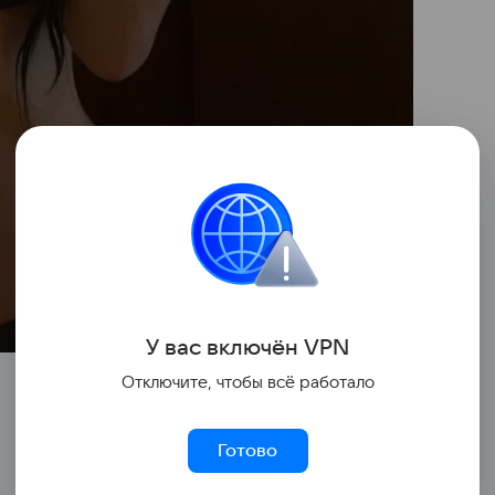
У вас включ
ён
V
P
N
Отключите, чтобы всё работало
Готово