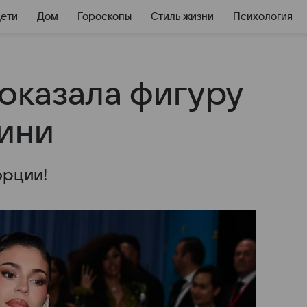
Дети
Дом
Гороскопы
Стиль жизни
Психология
оказала фигуру
ини
орции!