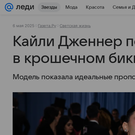
Звезды
Мода
Красота
Семья и 
6 мая 2025
Газета.Ру
Светская жизнь
Кайли Дженнер п
в крошечном бик
Модель показала идеальные проп