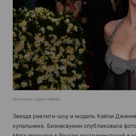
Источник:
Legion-Media
Звезда реалити-шоу и модель Кайли Дженне
купальнике. Бизнесвумен опубликовала фото
Meta признана в России экстремистской и з