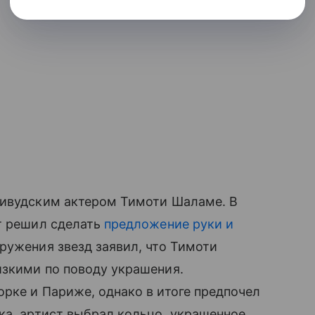
ливудским актером Тимоти Шаламе. В
т решил сделать
предложение руки и
ружения звезд заявил, что Тимоти
изкими по поводу украшения.
рке и Париже, однако в итоге предпочел
ка, артист выбрал кольцо, украшенное