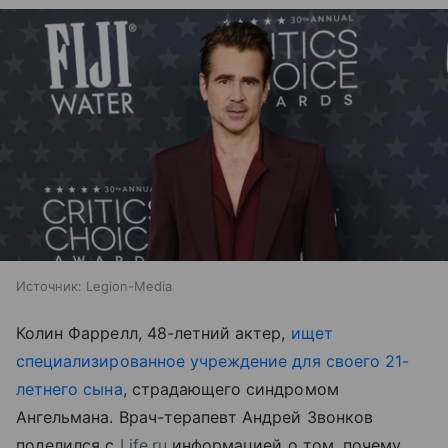
Источник:
Legion-Media
Колин Фаррелл, 48-летний актер,
ищет
специализированное учреждение для своего 21-
летнего сына
, страдающего синдромом
Ангельмана. Врач-терапевт Андрей Звонков
поделился с
Life.ru
информацией о том, почему