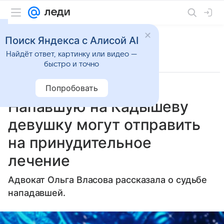
Поиск Яндекса с Алисой AI
Найдёт ответ, картинку или видео —
быстро и точно
Попробовать
7 мая 2025
Газета.Ру
Светская жизнь
Напавшую на Кадышеву
девушку могут отправить
на принудительное
лечение
Адвокат Ольга Власова рассказала о судьбе
нападавшей.