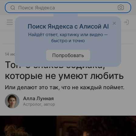
Поиск Яндекса
Поиск Яндекса с Алисой AI
Найдёт ответ, картинку или видео —
быстро и точно
14 июля 2026
Леди Mail
Гороскопы
Попробовать
Топ-5 знаков зодиака,
которые не умеют любить
Или делают это так, что не каждый поймет.
Алла Лунная
Астролог, автор