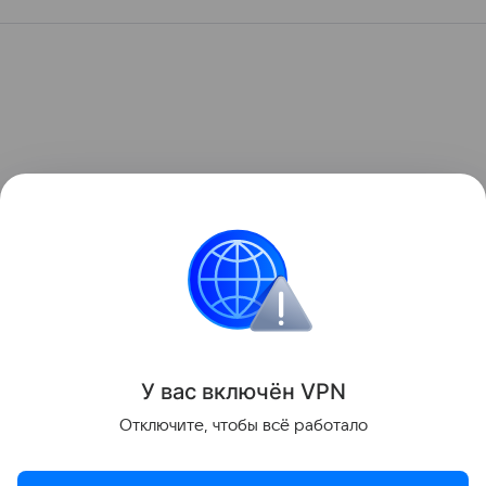
У вас включ
ён
V
P
N
Отключите, чтобы всё работало