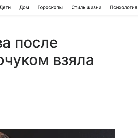
 Дети
Дом
Гороскопы
Стиль жизни
Психология
а после
рчуком взяла