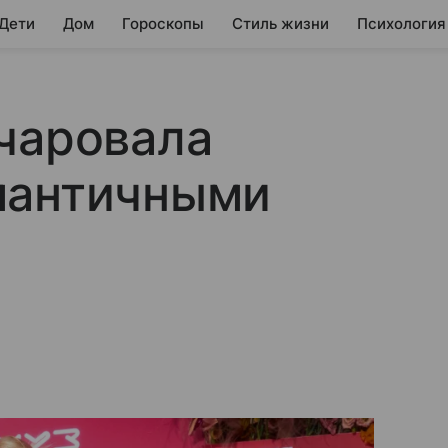
 Дети
Дом
Гороскопы
Стиль жизни
Психология
чаровала
мантичными