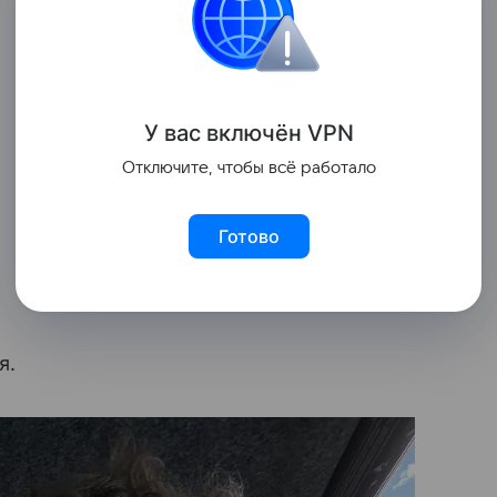
У вас включ
ён
V
P
N
Отключите, чтобы всё работало
Готово
я.