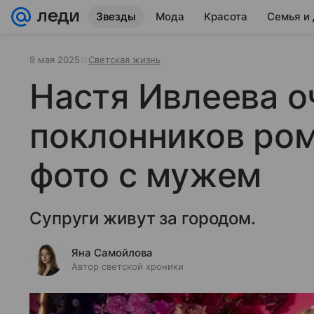
Звезды
Мода
Красота
Семья и
9 мая 2025
Светская жизнь
Настя Ивлеева о
поклонников ро
фото с мужем
Супруги живут за городом.
Яна Самойлова
Автор светской хроники