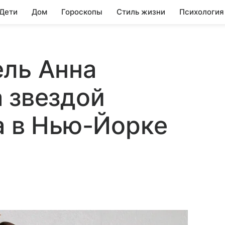
 Дети
Дом
Гороскопы
Стиль жизни
Психология
ель Анна
 звездой
а в Нью-Йорке