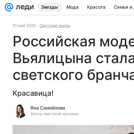
Звезды
Мода
Красота
Семья и
10 мая 2025
Светская жизнь
Российская мод
Вьялицына стала
светского бранч
Красавица!
Яна Самойлова
Автор светской хроники