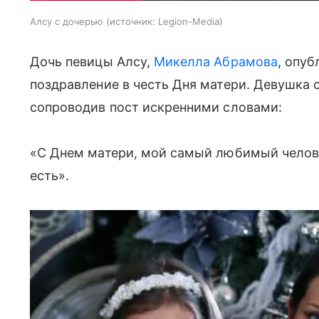
Алсу с дочерью
источник:
Legion-Media
Дочь певицы Алсу,
Микелла Абрамова
, опуб
поздравление в честь Дня матери. Девушка 
сопроводив пост искренними словами:
«С Днем матери, мой самый любимый человек
есть».