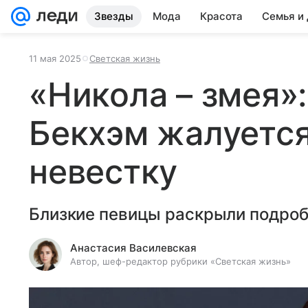
Звезды
Мода
Красота
Семья и
11 мая 2025
Светская жизнь
«Никола – змея»
Бекхэм жалуется
невестку
Близкие певицы раскрыли подроб
Анастасия Василевская
Автор, шеф-редактор рубрики «Светская жизнь»