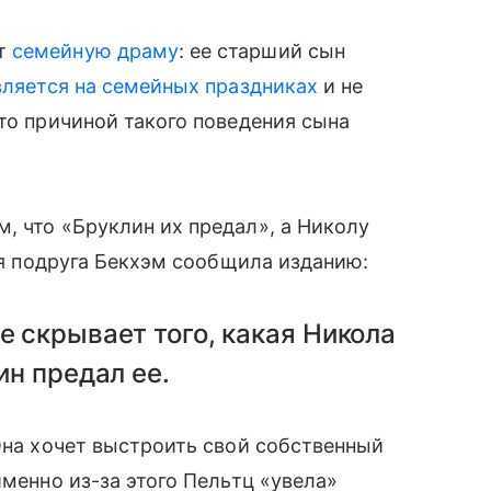
ет
семейную драму
: ее старший сын
вляется на семейных праздниках
и не
что причиной такого поведения сына
, что «Бруклин их предал», а Николу
ая подруга Бекхэм сообщила изданию:
е скрывает того, какая Никола
ин предал ее.
 Она хочет выстроить свой собственный
именно из-за этого Пельтц «увела»