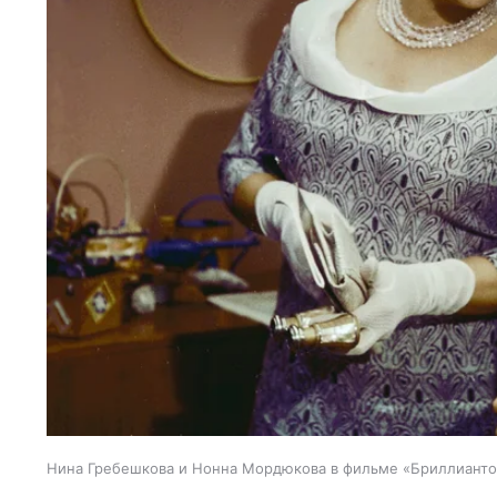
Нина Гребешкова и Нонна Мордюкова в фильме «Бриллианто