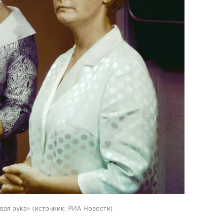
вая рука»
источник:
РИА Новости