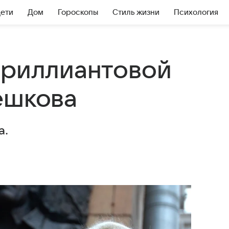
Дети
Дом
Гороскопы
Стиль жизни
Психология
Бриллиантовой
ешкова
а.