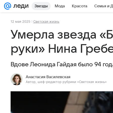
Звезды
Мода
Красота
Семья и 
12 мая 2025
Светская жизнь
Умерла звезда «
руки» Нина Греб
Вдове Леонида Гайдая было 94 год
Анастасия Василевская
Автор, шеф-редактор рубрики «Светская жизнь»