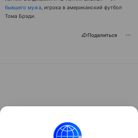
бывшего мужа
, игрока в американский футбол
Тома Брэди.
Поделиться