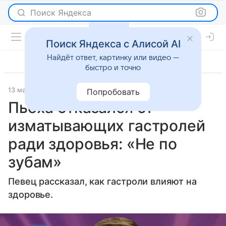
Поиск Яндекса
Поиск Яндекса с Алисой AI
Найдёт ответ, картинку или видео —
быстро и точно
13 мая 2025
Газета.Ру
Светская жизнь
Попробовать
Пьеха отказался от
изматывающих гастролей
ради здоровья: «Не по
зубам»
Певец рассказал, как гастроли влияют на
здоровье.