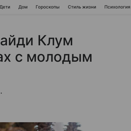
 Дети
Дом
Гороскопы
Стиль жизни
Психология
Хайди Клум
ах с молодым
.