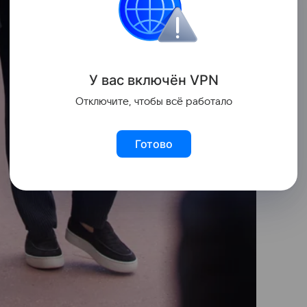
У вас включ
ён
V
P
N
Отключите, чтобы всё работало
Готово