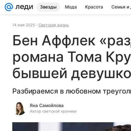
Звезды
Мода
Красота
Семья и
14 мая 2025
Светская жизнь
Бен Аффлек «раз
романа Тома Кру
бывшей девушк
Разбираемся в любовном треугол
Яна Самойлова
Автор светской хроники