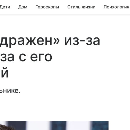
 Дети
Дом
Гороскопы
Стиль жизни
Психология
дражен» из-за
за с его
ой
ьнике.