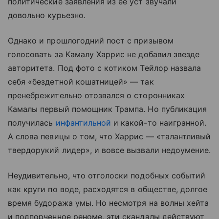
политические заявления из ее уст звучали
довольно курьезно.
Однако и прошлогодний пост с призывом
голосовать за Камалу Харрис не добавил звезде
авторитета. Под фото с котиком Тейлор назвала
себя «бездетной кошатницей» — так
пренебрежительно отозвался о сторонниках
Камалы первый помощник Трампа. Но публикация
получилась
инфантильной
и какой-то наигранной.
А слова певицы о том, что Харрис — «талантливый
твердорукий лидер», и вовсе вызвали недоумение.
Неудивительно, что отголоски подобных событий
как круги по воде, расходятся в обществе, долгое
время будоража умы. Но несмотря на волны хейта
и подпорченное реноме, эти скандалы действуют