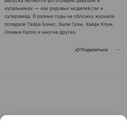
выпуска являются фотографии девушек в
купальниках — как рядовых моделей,так и
суперзвезд. В разные годы на обложку журнала
попадали Тайра Бэнкс, Эшли Грэм, Хайди Клум,
Оливия Калпо и многие другие.
Поделиться