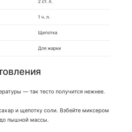
2 ст. л.
1 ч. л.
Щепотка
Для жарки
товления
ратуры — так тесто получится нежнее.
, сахар и щепотку соли. Взбейте миксером
 до пышной массы.