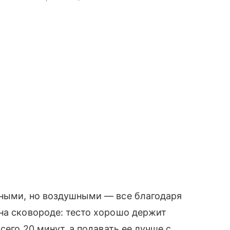
тными, но воздушными — все благодаря
на сковороде: тесто хорошо держит
сего 20 минут, а подавать ее лучше с