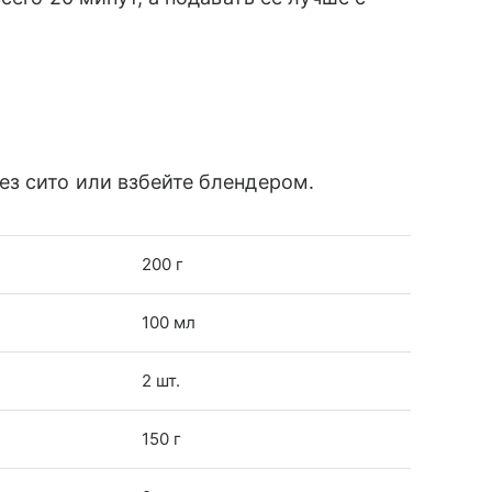
ез сито или взбейте блендером.
200 г
100 мл
2 шт.
150 г