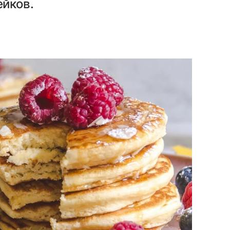
йков.