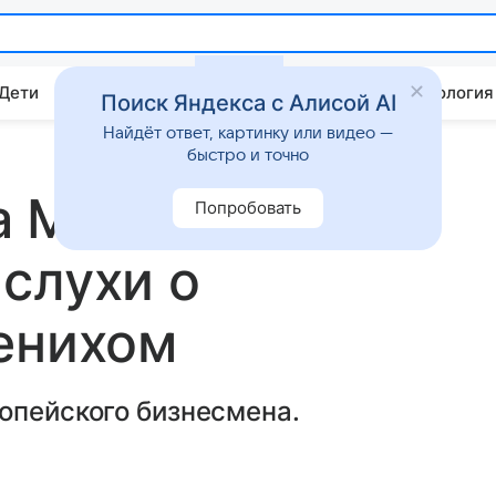
 Дети
Дом
Гороскопы
Стиль жизни
Психология
Поиск Яндекса с Алисой AI
Найдёт ответ, картинку или видео —
быстро и точно
а Малинина
Попробовать
слухи о
енихом
опейского бизнесмена.