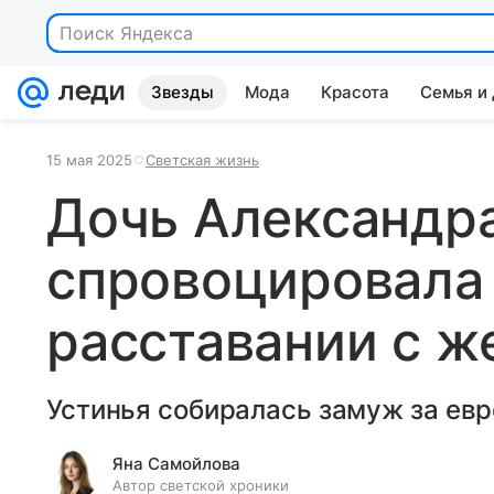
Звезды
Мода
Красота
Семья и
15 мая 2025
Светская жизнь
Дочь Александр
спровоцировала 
расставании с ж
Устинья собиралась замуж за евр
Яна Самойлова
Автор светской хроники