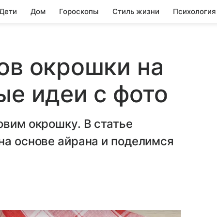
 Дети
Дом
Гороскопы
Стиль жизни
Психология
ов окрошки на
ые идеи с фото
овим окрошку. В статье
на основе айрана и поделимся