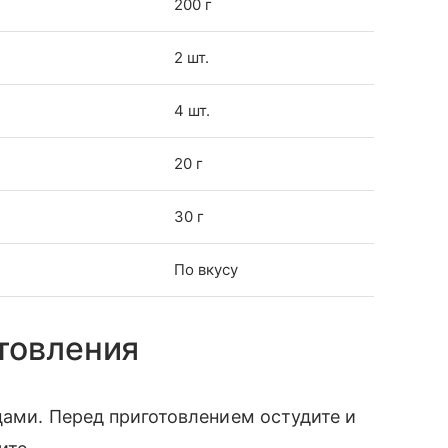
200 г
2 шт.
4 шт.
20 г
30 г
По вкусу
товления
цами. Перед приготовлением остудите и