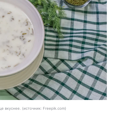
ще вкуснее.
источник:
Freepik.com