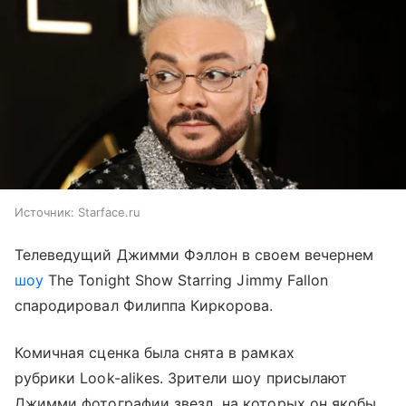
Источник:
Starface.ru
Телеведущий Джимми Фэллон в своем вечернем
шоу
The Tonight Show Starring Jimmy Fallon
спародировал Филиппа Киркорова.
Комичная сценка была снята в рамках
рубрики Look-alikes. Зрители шоу присылают
Джимми фотографии звезд, на которых он якобы