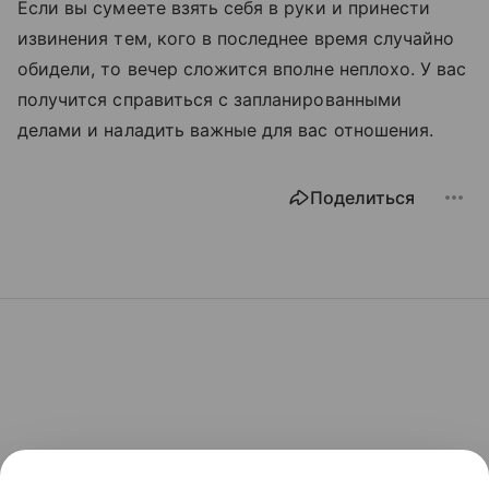
Если вы сумеете взять себя в руки и принести
извинения тем, кого в последнее время случайно
обидели, то вечер сложится вполне неплохо. У вас
получится справиться с запланированными
делами и наладить важные для вас отношения.
Поделиться