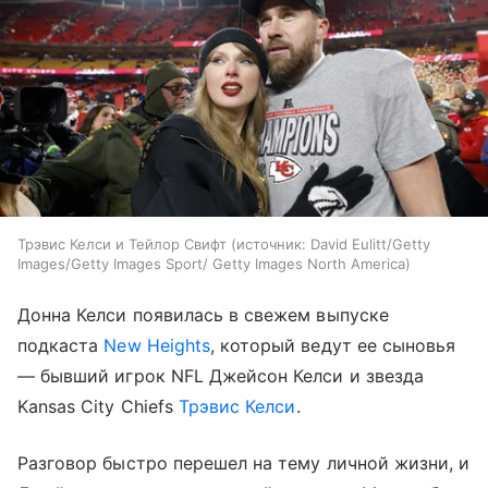
Трэвис Келси и Тейлор Свифт
источник:
David Eulitt/Getty
Images/Getty Images Sport/ Getty Images North America
Донна Келси появилась в свежем выпуске
подкаста
New Heights
, который ведут ее сыновья
— бывший игрок NFL Джейсон Келси и звезда
Kansas City Chiefs
Трэвис Келси
.
Разговор быстро перешел на тему личной жизни, и