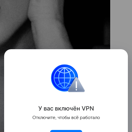
У вас включ
ён
V
P
N
Отключите, чтобы всё работало