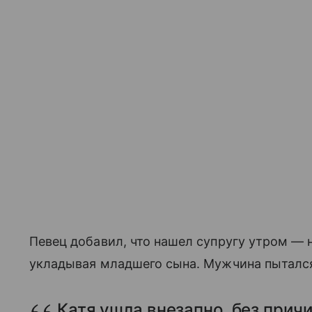
Певец добавил, что нашел супругу утром — н
укладывая младшего сына. Мужчина пытался
Катя ушла внезапно, без прич