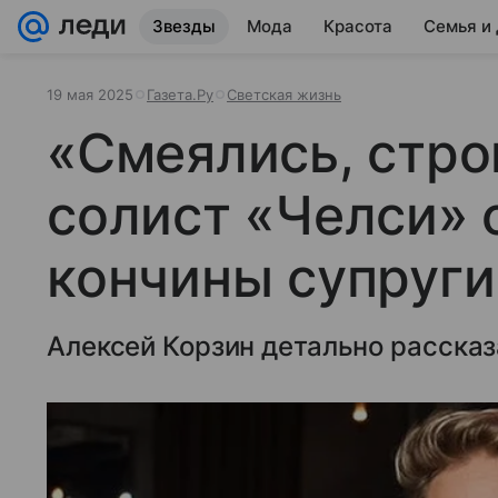
Звезды
Мода
Красота
Семья и
19 мая 2025
Газета.Ру
Светская жизнь
«Смеялись, стро
солист «Челси» 
кончины супруги
Алексей Корзин детально рассказа