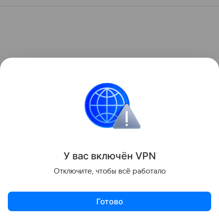
У вас включ
ён
V
P
N
Отключите, чтобы всё работало
Готово