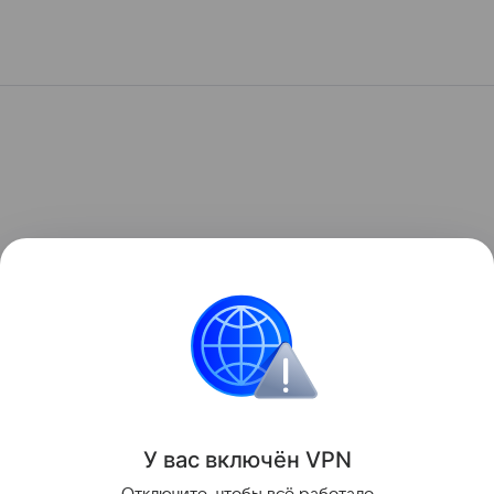
У вас включ
ён
V
P
N