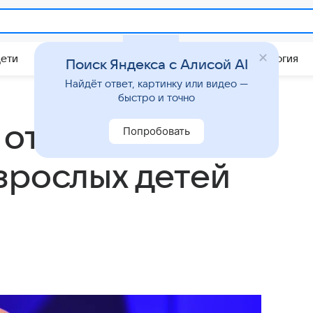
Дети
Дом
Гороскопы
Стиль жизни
Психология
Поиск Яндекса с Алисой AI
Найдёт ответ, картинку или видео —
быстро и точно
отказался
Попробовать
зрослых детей