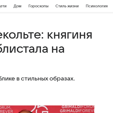
Дети
Дом
Гороскопы
Стиль жизни
Психология
екольте: княгиня
листала на
лике в стильных образах.