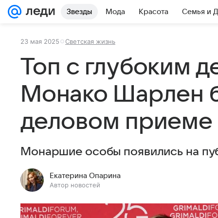
Звезды
Мода
Красота
Семья и 
23 мая 2025
Светская жизнь
Топ с глубоким д
Монако Шарлен б
деловом приеме
Монаршие особы появились на пуб
Екатерина Опарина
Автор новостей