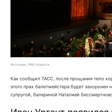
Источник:
РИА Новости
Как сообщил ТАСС, после прощания тело хо
этого прах балетмейстера будет захоронен
супругой, балериной Наталией Бессмертнов