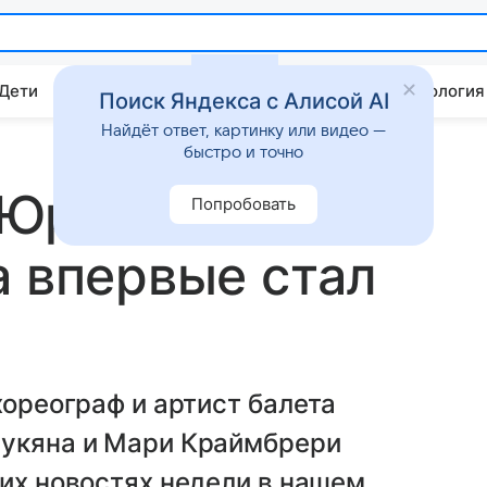
 Дети
Дом
Гороскопы
Стиль жизни
Психология
Поиск Яндекса с Алисой AI
Найдёт ответ, картинку или видео —
быстро и точно
 Юрий
Попробовать
а впервые стал
хореограф и артист балета
нукяна и Мари Краймбрери
гих новостях недели в нашем