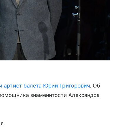
и артист балета Юрий Григорович
. Об
 помощника знаменитости Александра
я.