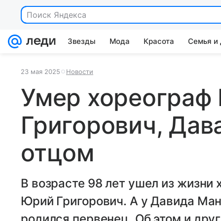
Звезды
Мода
Красота
Семья и
23 мая 2025
Новости
Умер хореограф
Григорович, Дав
отцом
В возрасте 98 лет ушел из жизни 
Юрий Григорович. А у Давида Ма
родился первенец. Об этом и дру