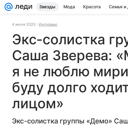
Звезды
Мода
Красота
Семья и
4 июня 2025
Интервью
Экс-солистка г
Саша Зверева: «
я не люблю мири
буду долго ходи
лицом»
Экс-солистка группы «Демо» Саш