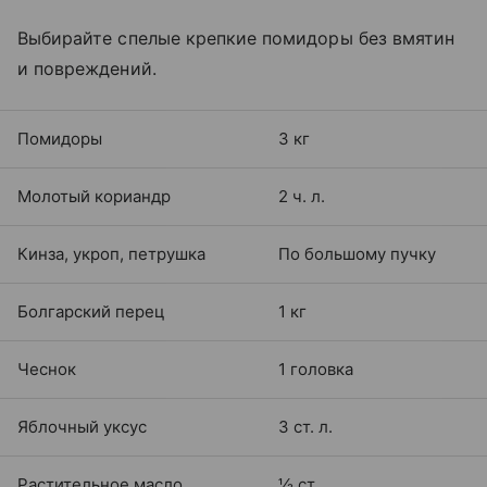
Выбирайте спелые крепкие помидоры без вмятин
и повреждений.
Помидоры
3 кг
Молотый кориандр
2 ч. л.
Кинза, укроп, петрушка
По большому пучку
Болгарский перец
1 кг
Чеснок
1 головка
Яблочный уксус
3 ст. л.
Растительное масло
½ ст.