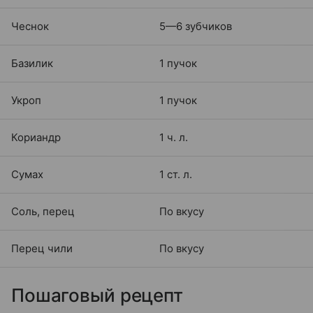
Чеснок
5—6 зубчиков
Базилик
1 пучок
Укроп
1 пучок
Кориандр
1 ч. л.
Сумах
1 ст. л.
Соль, перец
По вкусу
Перец чили
По вкусу
Пошаговый рецепт