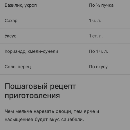
Базилик, укроп
По ½ пучка
Сахар
1 ч. л.
Уксус
1 ст. л.
Кориандр, хмели-сунели
По 1 ч. л.
Соль, перец
По вкусу
Пошаговый рецепт
приготовления
Чем мельче нарезать овощи, тем ярче и
насыщеннее будет вкус сацебели.