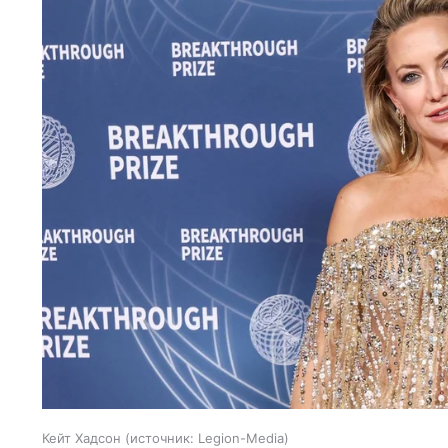
Кейт Хадсон
источник:
Legion-Media