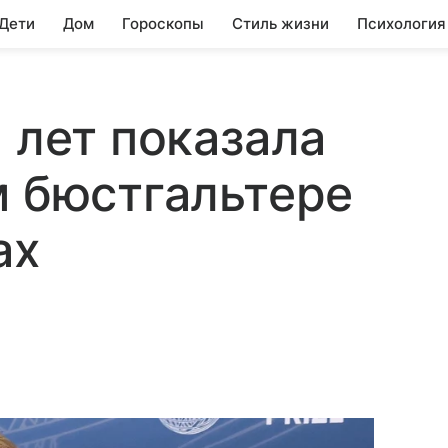
 Дети
Дом
Гороскопы
Стиль жизни
Психология
 лет показала
м бюстгальтере
ах