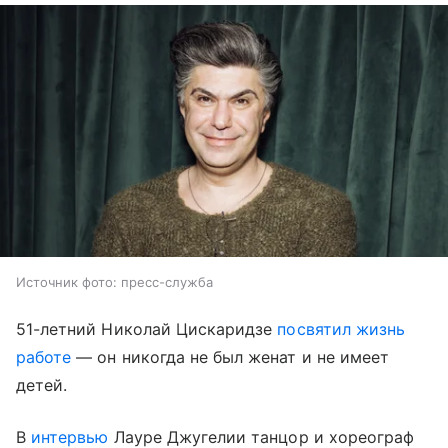
Источник фото: пресс-служба
51-летний Николай Цискаридзе
посвятил жизнь
работе
— он никогда не был женат и не имеет
детей.
В
интервью
Лауре Джугелии танцор и хореограф