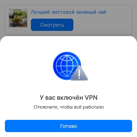
Лучший листовой зеленый чай
Смотреть
Комментарий эксперта
Кондитер Валерия Высочина
рассказала, почему
апельсиновый сок полезно пить на завтрак:
У вас включ
ён
V
P
N
Отключите, чтобы всё работало
Готово