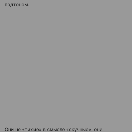
подтоном.
Они не «тихие» в смысле «скучные», они