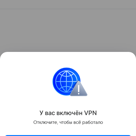
У вас включ
ён
V
P
N
Отключите, чтобы всё работало