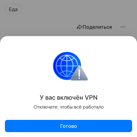
Еда
Поделиться
У вас включ
ён
V
P
N
Отключите, чтобы всё работало
Готово