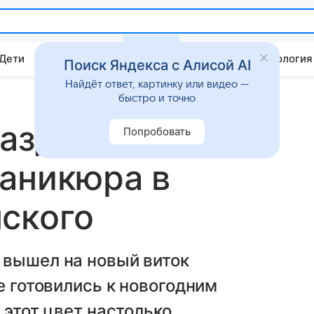
 Дети
Дом
Гороскопы
Стиль жизни
Психология
Поиск Яндекса с Алисой AI
Найдёт ответ, картинку или видео —
быстро и точно
аздника: 8
Попробовать
аникюра в
ского
 вышел на новый виток
е готовились к новогодним
 этот цвет настолько