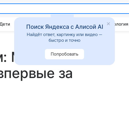
 Дети
Дом
Гороскопы
Стиль жизни
Психология
Поиск Яндекса с Алисой AI
Найдёт ответ, картинку или видео —
быстро и точно
: Марго Робби
Попробовать
впервые за