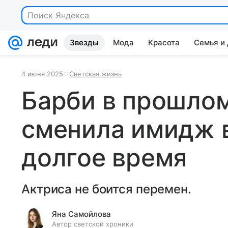
Поиск Яндекса
Звезды
Мода
Красота
Семья и
4 июня 2025
Светская жизнь
Барби в прошлом
сменила имидж 
долгое время
Актриса не боится перемен.
Яна Самойлова
Автор светской хроники