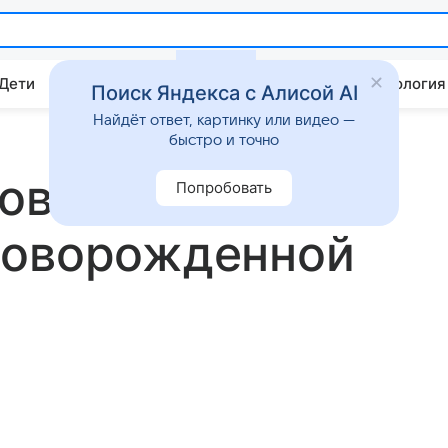
 Дети
Дом
Гороскопы
Стиль жизни
Психология
Поиск Яндекса с Алисой AI
Найдёт ответ, картинку или видео —
быстро и точно
ова дала
Попробовать
новорожденной