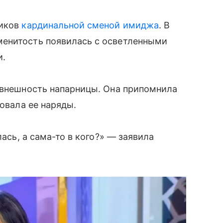
ников
кардинальной сменой имиджа
. В
менитость появилась с осветленными
и.
 внешность напарницы. Она припомнила
ковала ее наряды.
лась, а сама-то в кого?» — заявила