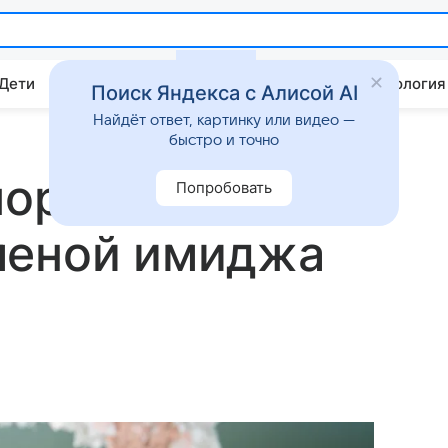
 Дети
Дом
Гороскопы
Стиль жизни
Психология
Поиск Яндекса с Алисой AI
Найдёт ответ, картинку или видео —
быстро и точно
поразила сеть
Попробовать
меной имиджа