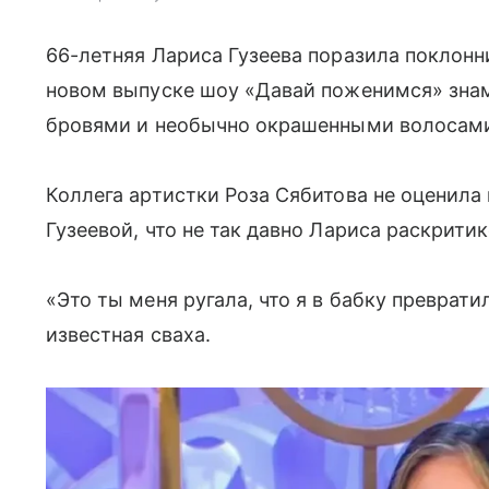
66-летняя Лариса Гузеева поразила поклон
новом выпуске шоу «Давай поженимся» зна
бровями и необычно окрашенными волосам
Коллега артистки Роза Сябитова не оценила
Гузеевой, что не так давно Лариса раскрити
«Это ты меня ругала, что я в бабку преврати
известная сваха.