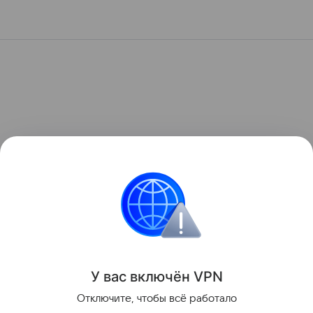
У вас включ
ён
V
P
N
Отключите, чтобы всё работало